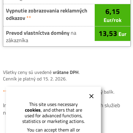
6,15
Vypnutie zobrazovania reklamných
odkazov
**
Eur/rok
13,53
Prevod vlastníctva domény
na
Eur
zákazníka
Všetky ceny sú uvedené
vrátane DPH
.
Cenník je platný od 15. 2. 2026.
**
Služba je poskytovaná iba so službou Prémiový balík.
This site uses necessary
Informácie o spôsobe objednania uvedených služieb
cookies
, and others that are
nájdete na stránke
Objednávka – pokyny
.
used for advanced functions,
statistics or marketing actions.
You can accept them all or