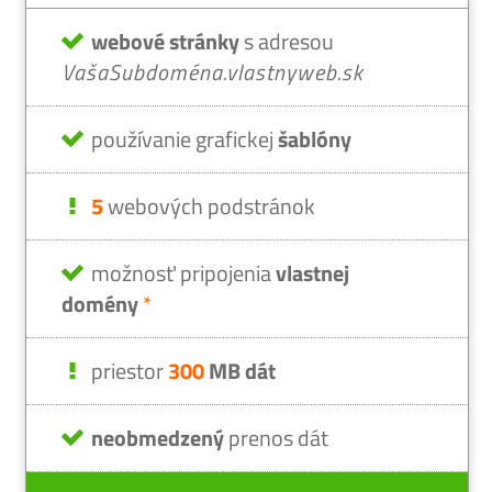
webové stránky
s adresou
VašaSubdoména.vlastnyweb.sk
používanie grafickej
šablóny
5
webových podstránok
možnosť pripojenia
vlastnej
domény
*
priestor
300
MB dát
neobmedzený
prenos dát