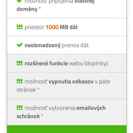
možnosť pripojenia
vlastnej
domény
*
priestor
1000
MB dát
neobmedzený
prenos dát
rozšírené funkcie
webu (doplnky)
možnosť
vypnutia odkazov
v päte
stránok
*
možnosť vytvorenia
emailových
schránok
*