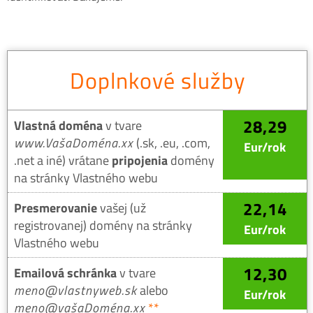
Doplnkové služby
28,29
Vlastná doména
v tvare
www.VašaDoména.xx
(.sk, .eu, .com,
Eur/rok
.net a iné) vrátane
pripojenia
domény
na stránky Vlastného webu
22,14
Presmerovanie
vašej (už
registrovanej) domény na stránky
Eur/rok
Vlastného webu
12,30
Emailová schránka
v tvare
meno@vlastnyweb.sk
alebo
Eur/rok
meno@vašaDoména.xx
**