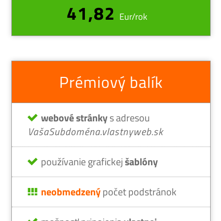
41,82
Eur/rok
Prémiový balík
webové stránky
s adresou
VašaSubdoména.vlastnyweb.sk
používanie grafickej
šablóny
neobmedzený
počet podstránok