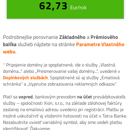
62,73
Eur/rok
Podrobnejšie porovnanie
Základného
a
Prémiového
balíka
služieb nájdete na stránke
Parametre Vlastného
webu
.
*
Pripojenie domény je spoplatnené, ide o služby „Vlastná
doména...“ alebo „Presmerovanie vašej domény...“, uvedené v
Doplnkových službách
. Spoplatnené sú aj služby „Emailová
schránka“ a „Vypnutie zobrazovania reklamných odkazov“.
Platí sa
vopred
, bankovým prevodom
na účet
prevádzkovateľa
služby – spoločnosti Xion, s.r.o., na základe zálohovej faktúry
zaslanej na emailovú adresu uvedenú pri registrácii. Platbu je
možné uskutočniť aj vložením hotovosti na účet v Tatra Banke.
Nezabudnite uviesť variabilný symbol, aby sme vedeli platbu
identifikovať. Ďakujeme.